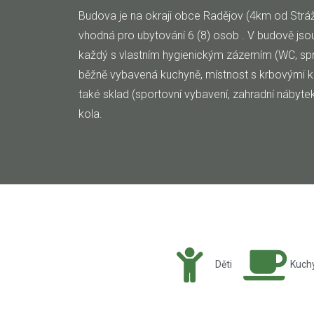
Budova je na okraji obce Radějov (4km od Stráž
vhodná pro ubytování 6 (8) osob . V budově jsou
každý s vlastním hygienickým zázemím (WC, spr
běžně vybavená kuchyně, místnost s krbovými k
také sklad (sportovní vybavení, zahradní nábytek)
kola.
Děti
Kuch