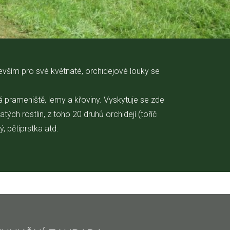
evším pro své květnaté, orchidejové louky se
á prameniště, lemy a křoviny. Vyskytuje se zde
ých rostlin, z toho 20 druhů orchidejí (toříč
, pětiprstka atd.