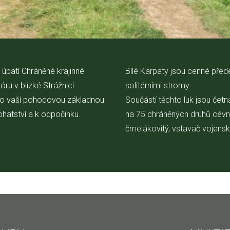
úpatí Chráněné krajinné
Bílé Karpaty jsou cenné před
óru v blízké Strážnici.
solitérními stromy.
alo vaší pohodovou základnou
Součástí těchto luk jsou četn
ohatství a k odpočinku.
na 75 chráněných druhů cévnat
čmelákovitý, vstavač vojenský