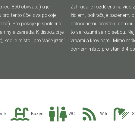
nice, 850 obyvatel) a je
Zahrada je rozdělena na více 
 pro tento účel dva pokoje,
židlemi, pokračuje bazénem, oh
cha). Pro pokoje je společná
oplocenému prostoru dominují 
amny a zahrada. K dispozici je
to se rozumí samo sebou. Nejb
, kde je místo i pro Vaše jízdní
vrbami a křovinami. Mimo málo
domem místo pro stání 3-4 os
yně
Bazén
WC
Wifi
S