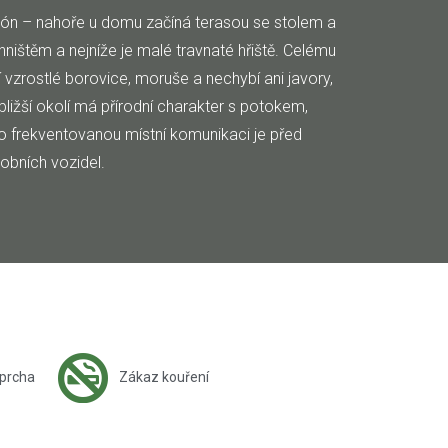
zón – nahoře u domu začíná terasou se stolem a
ništěm a nejníže je malé travnaté hřiště. Celému
vzrostlé borovice, moruše a nechybí ani javory,
ližší okolí má přírodní charakter s potokem,
 frekventovanou místní komunikaci je před
obních vozidel.
prcha
Zákaz kouření